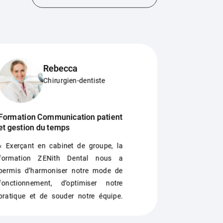
Rebecca
Chirurgien-dentiste
Formation Communication patient
Formation O
et gestion du temps
« La format
« Exerçant en cabinet de groupe, la
Bellaiche a
formation ZENith Dental nous a
une réorga
permis d’harmoniser notre mode de
positive. Je s
fonctionnement, d’optimiser notre
pratique et de souder notre équipe.
Quel plaisir de travailler dans de
meilleures conditions aujourd’hui. »