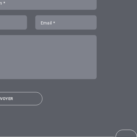
m *
Email *
s