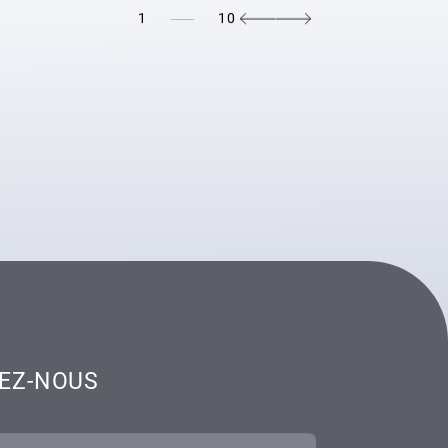
1
10
EZ-NOUS