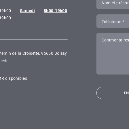
Nom et préno
19h00
Samedi
8h00-19h00
19h00
Téléphone *
Commentaire
hemin de la Croisette, 95650 Boissy
llerie
PMR disponibles